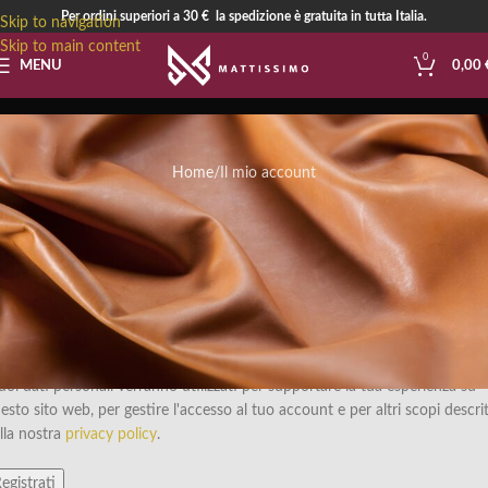
Per ordini superiori a 30 € la spedizione è gratuita in tutta Italia.
Skip to navigation
Skip to main content
0
MENU
0,00
Il mio account
Home
Il mio account
egistrati
*
dirizzo email
 link per impostare una nuova password verrà inviato al tuo indirizzo ema
tuoi dati personali verranno utilizzati per supportare la tua esperienza su
esto sito web, per gestire l'accesso al tuo account e per altri scopi descrit
lla nostra
privacy policy
.
egistrati