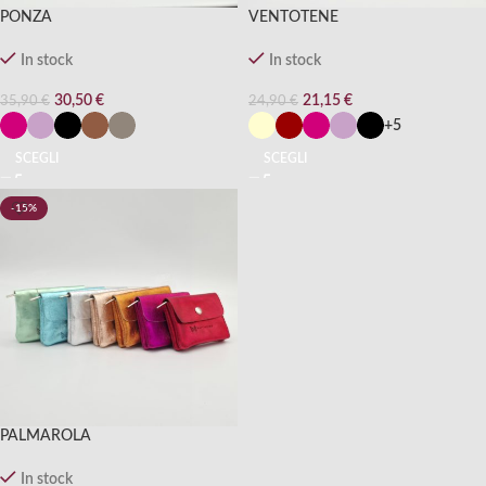
PONZA
VENTOTENE
In stock
In stock
30,50
€
21,15
€
35,90
€
24,90
€
+5
SCEGLI
SCEGLI
-15%
PALMAROLA
In stock