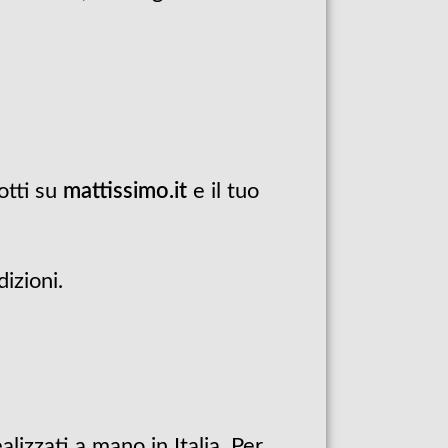
otti su
mattissimo.it
e il tuo
izioni.
lizzati a mano in Italia. Per