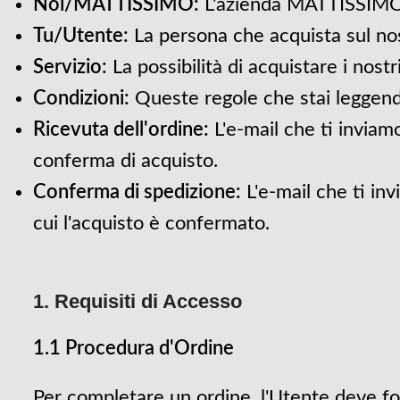
Noi/MATTISSIMO:
L'azienda MATTISSIMO sr
Tu/Utente:
La persona che acquista sul nos
Servizio:
La possibilità di acquistare i nostr
Condizioni:
Queste regole che stai leggend
Ricevuta dell'ordine:
L'e-mail che ti invia
conferma di acquisto.
Conferma di spedizione:
L'e-mail che ti in
cui l'acquisto è confermato.
1. Requisiti di Accesso
1.1 Procedura d'Ordine
Per completare un ordine, l'Utente deve forn