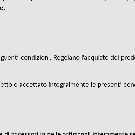
e.
guenti condizioni. Regolano l'acquisto dei prod
etto e accettato integralmente le presenti cond
i accessori in pelle artigianali interamente rea