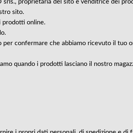
ls., proprietaria del sito e venditrice dei prod
tro sito.
i prodotti online.
o.
mo per confermare che abbiamo ricevuto il tuo 
viamo quando i prodotti lasciano il nostro maga
ire i propri dati personali, di spedizione e di 