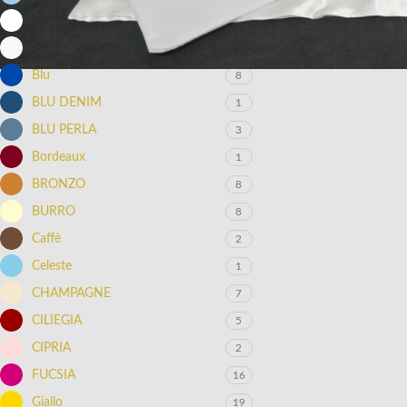
BIANCO
23
BIANCO PERLA
3
Blu
8
BLU DENIM
1
BLU PERLA
3
Bordeaux
1
BRONZO
8
BURRO
8
Caffè
2
Celeste
1
CHAMPAGNE
7
CILIEGIA
5
CIPRIA
2
FUCSIA
16
Giallo
19