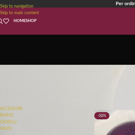
Per ordin
Skip to navigation
Skip to main content
HOME
SHOP
VI
FILTRA PER CATEGORIA
ACCESSORI
BORSE
-20%
GIOIELLI
SALDI