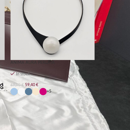
ANIMA AURA PERLATA
In stock
59,40
€
69,90
€
+5