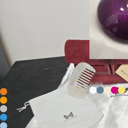
FILTRA PER PREZZO
FILTRA
TALISMANI URBANI 
In stock
FILTRA PER COLORE
20,00
€
25,00
€
+
Arancio
5
ARANCIONE
12
ARGENTO
7
AZZURRO
25
AZZURRO PERLA
3