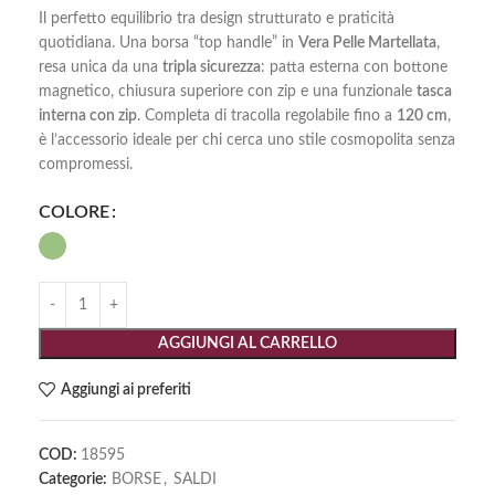
Il perfetto equilibrio tra design strutturato e praticità
quotidiana. Una borsa “top handle” in
Vera Pelle Martellata
,
resa unica da una
tripla sicurezza
: patta esterna con bottone
magnetico, chiusura superiore con zip e una funzionale
tasca
interna con zip
. Completa di tracolla regolabile fino a
120 cm
,
è l’accessorio ideale per chi cerca uno stile cosmopolita senza
compromessi.
COLORE
AGGIUNGI AL CARRELLO
Aggiungi ai preferiti
COD:
18595
Categorie:
BORSE
,
SALDI