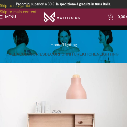
Per ordini superiori a 30 € la spedizione è gratuita in tutta Italia.
Skip to navigation
Skip to main content
0
MENU
0,00
Lighting
Home
Lighting
ALL
ACCESSORIES
DECOR
FURNITURE
KITCHEN
LIGHTING