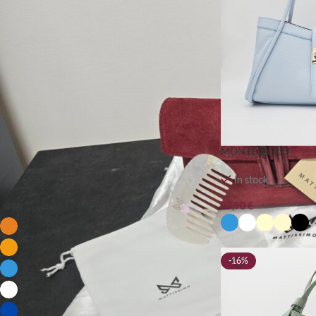
FILTRA PER PREZZO
FILTRA
MONTECARLO
In stock
FILTRA PER COLORE
89,90
€
+
Arancio
2
ARANCIONE
2
-16%
AZZURRO
4
BIANCO
4
Blu
2