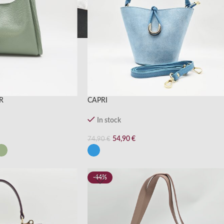
R
CAPRI
In stock
54,90
€
74,90
€
-44%