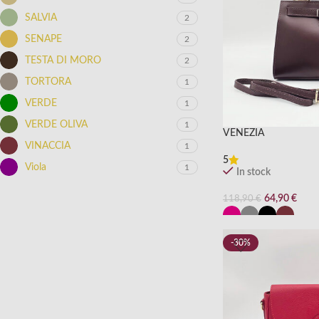
SALVIA
2
SENAPE
2
TESTA DI MORO
2
TORTORA
1
VERDE
1
VERDE OLIVA
1
VENEZIA
VINACCIA
1
5
Viola
1
In stock
64,90
€
118,90
€
-30%