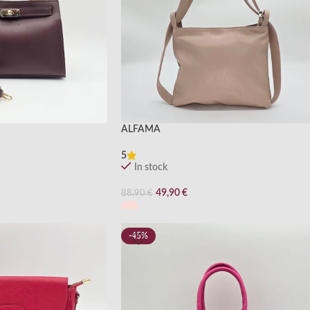
ALFAMA
5
In stock
49,90
€
88,90
€
-45%