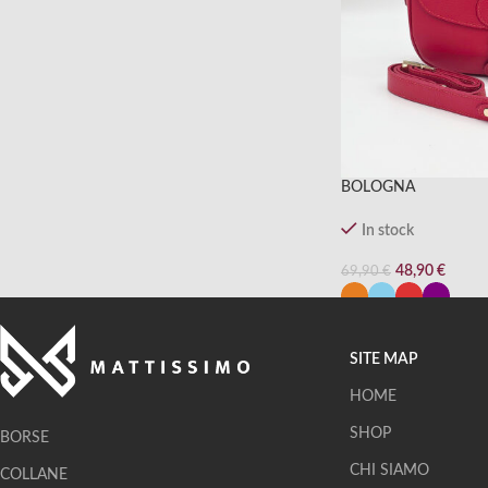
BOLOGNA
In stock
48,90
€
69,90
€
SITE MAP
HOME
SHOP
BORSE
CHI SIAMO
COLLANE