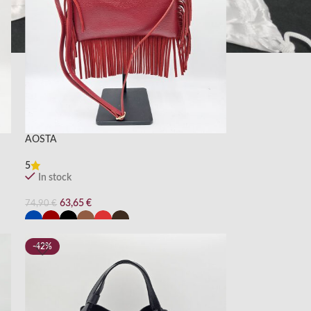
AOSTA
5
In stock
63,65
€
74,90
€
-42%