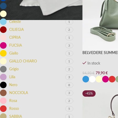
BLU DENIM
1
BURRO
5
Celeste
1
CILIEGIA
2
CIPRIA
1
FUCSIA
3
BELVEDERE SUMME
Giallo
1
GIALLO CHIARO
1
In stock
Grigio
2
79,90
€
94,90
€
Lilla
3
Nero
8
NOCCIOLA
3
-45%
Rosa
2
Rosso
5
SABBIA
1