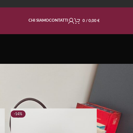
CHI SIAMO
CONTATTI
0
/
0,00
€
E
-14%