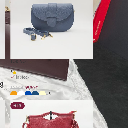
TORINO
5
In stock
59,90
€
69,90
€
+5
-15%