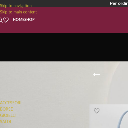
Per ordin
Skip to navigation
Skip to main content
HOME
SHOP
B
FILTRA PER CATEGORIA
ACCESSORI
BORSE
GIOIELLI
SALDI