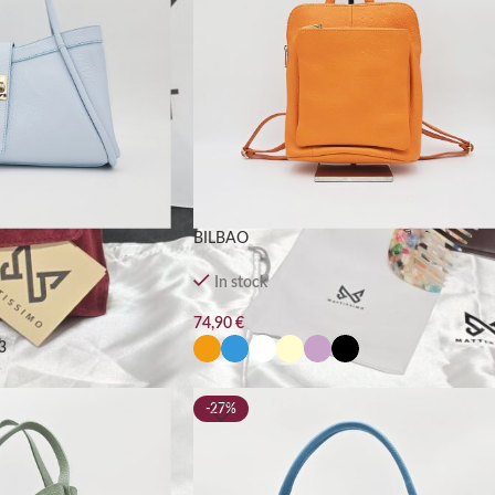
BILBAO
In stock
74,90
€
3
-27%