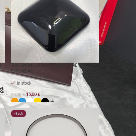
I
TALISMANI URBANI COLLEZIONE
ESSENZIAL
In stock
15,00
€
20,00
€
+4
-15%