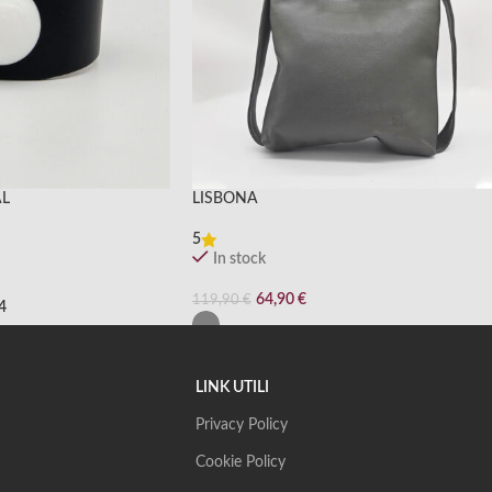
AL
LISBONA
5
In stock
64,90
€
119,90
€
4
LINK UTILI
Privacy Policy
Cookie Policy