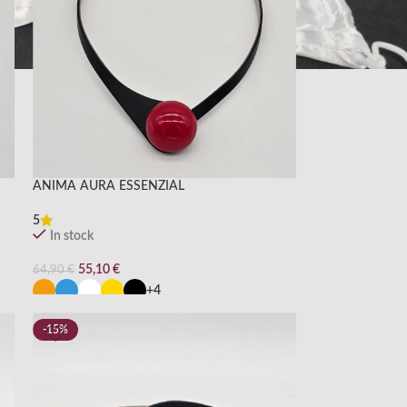
ANIMA AURA ESSENZIAL
5
In stock
55,10
€
64,90
€
+4
-15%