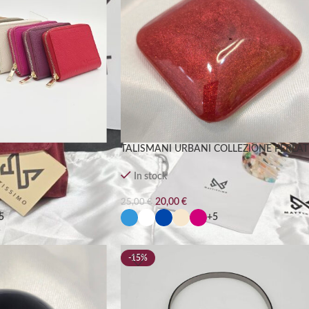
TALISMANI URBANI COLLEZIONE PERLAT
In stock
20,00
€
25,00
€
5
+5
-15%