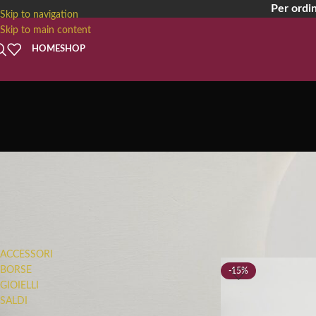
Per ordin
Skip to navigation
Skip to main content
HOME
SHOP
FILTRA PER CATEGORIA
ACCESSORI
BORSE
-15%
GIOIELLI
SALDI