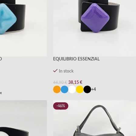
O
EQUILIBRIO ESSENZIAL
In stock
38,15
€
44,90
€
+4
4
-46%