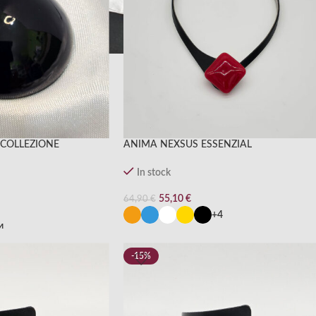
 COLLEZIONE
ANIMA NEXSUS ESSENZIAL
In stock
55,10
€
64,90
€
+4
4
-15%