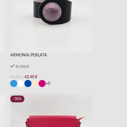
ARMONIA PERLATA
In stock
42,40
€
49,90
€
+5
-30%