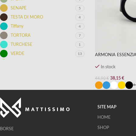
SENAPE
5
TESTA DI MORO
4
Tiffany
4
TORTORA
7
TURCHESE
1
VERDE
13
ARMONIA ESSENZI
VERDE ACIDO
1
In stock
VERDE OLIVA
4
38,15
€
44,90
€
VERDE ORO
6
+
VERDE PERLA
3
VINACCIA
1
SITE MAP
VIOLA PERLA
3
HOME
SHOP
BORSE