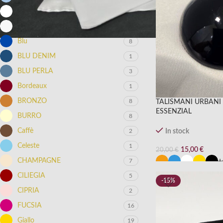
BIANCO
23
BIANCO PERLA
3
Blu
8
BLU DENIM
1
BLU PERLA
3
Bordeaux
1
BRONZO
8
TALISMANI URBANI
ESSENZIAL
BURRO
8
Caffè
2
In stock
Celeste
1
15,00
€
20,00
€
CHAMPAGNE
7
+
CILIEGIA
5
-15%
CIPRIA
2
FUCSIA
16
Giallo
19