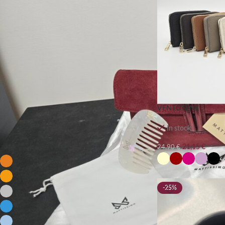
FILTRA PER PREZZO
FILTRA
VENTOTENE
In stock
FILTRA PER COLORE
21,15
€
24,90
€
+
Arancio
5
ARANCIONE
12
-25%
ARGENTO
7
AZZURRO
25
AZZURRO PERLA
3