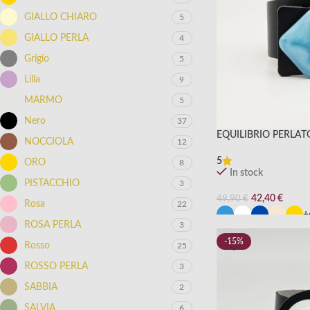
GIALLO CHIARO
5
GIALLO PERLA
4
Grigio
5
Lilla
9
MARMO
5
Nero
37
EQUILIBRIO PERLAT
NOCCIOLA
12
5
ORO
8
In stock
PISTACCHIO
3
42,40
€
49,90
€
Rosa
22
+
ROSA PERLA
3
-15%
Rosso
25
ROSSO PERLA
3
SABBIA
2
SALVIA
6